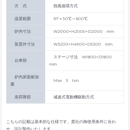
方 式
熱風循環方式
温度範囲
RT＋50℃～600℃
炉内寸法
W2000×H2000×D2000 mm
装置外寸法
W3200×H4900×D5300 mm
ステージ寸法 W1800×D1800
台車部
mm
炉内床面耐加
Max 5 ton
重
扉昇降部
減速式電動機駆動方式
こちらの記載は基本的な仕様です。貴社の御使用条件に合わ
せ、設計製作いたします。