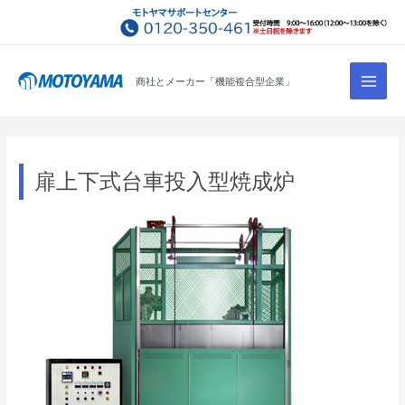
コ
ン
テ
Main
ン
商社とメーカー「機能複合型企業」
Men
ツ
へ
ス
キ
扉上下式台車投入型焼成炉
ッ
プ