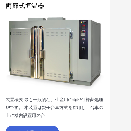
両
両扉式恒温器
扉
式
恒
温
器
装置概要 最も一般的な、生産用の両扉仕様熱処理
炉です。 本装置は親子台車方式を採用し、台車の
上に槽内設置用の台