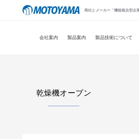
コ
商社とメーカー「機能複合型企
ン
テ
ン
ツ
会社案内
製品案内
製品技術について
へ
ス
キ
ッ
プ
乾燥機オーブン