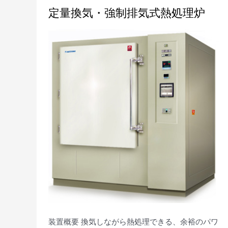
定
定量換気・強制排気式熱処理炉
量
換
気・
強
制
排
気
式
熱
処
理
炉
装置概要 換気しながら熱処理できる、余裕のパワ