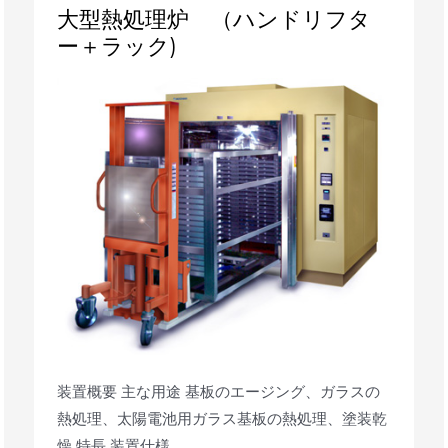
大
大型熱処理炉 （ハンドリフタ
型
ー＋ラック)
熱
処
理
炉
（ハ
ン
ド
リ
フ
タ
ー
＋
ラ
ッ
ク)
装置概要 主な用途 基板のエージング、ガラスの
熱処理、太陽電池用ガラス基板の熱処理、塗装乾
燥 特長 装置仕様