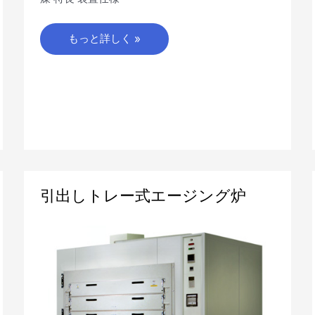
もっと詳しく »
引
引出しトレー式エージング炉
出
し
ト
レ
ー
式
エ
ー
ジ
ン
グ