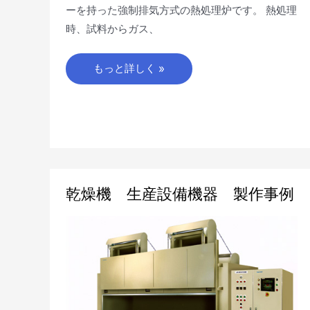
ーを持った強制排気方式の熱処理炉です。 熱処理
時、試料からガス、
もっと詳しく »
乾
乾燥機 生産設備機器 製作事例
燥
機
生
産
設
備
機
器
製
作
事