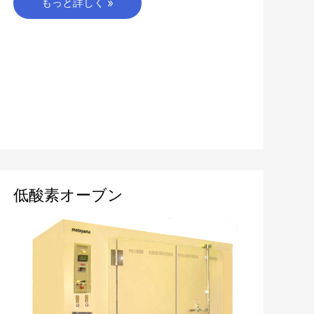
もっと詳しく »
低
低酸素オーブン
酸
素
オ
ー
ブ
ン