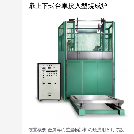
扉
扉上下式台車投入型焼成炉
上
下
式
台
車
投
入
型
焼
成
炉
装置概要 金属等の重量物試料の焼成用として設