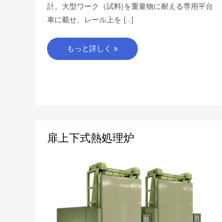
計。大型ワーク（試料)を重量物に耐える専用平台
車に載せ、レール上を […]
もっと詳しく »
扉
扉上下式熱処理炉
上
下
式
熱
処
理
炉