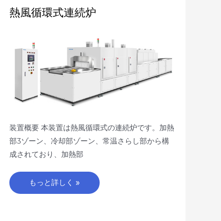
熱
熱風循環式連続炉
風
循
環
式
連
続
炉
装置概要 本装置は熱風循環式の連続炉です。加熱
部3ゾーン、冷却部ゾーン、常温さらし部から構
成されており、加熱部
もっと詳しく »