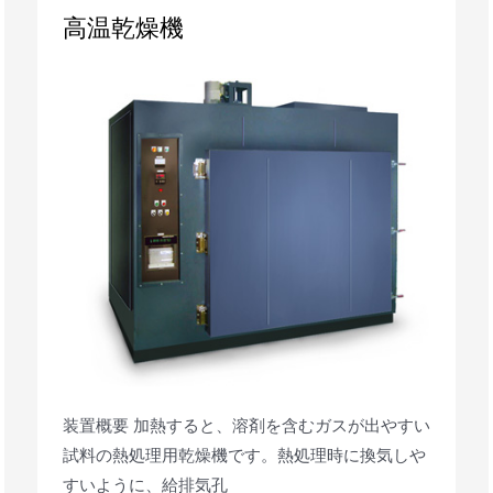
高
高温乾燥機
温
乾
燥
機
装置概要 加熱すると、溶剤を含むガスが出やすい
試料の熱処理用乾燥機です。熱処理時に換気しや
すいように、給排気孔