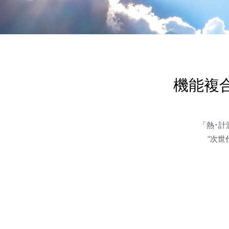
機能複
「熱･計
“次世