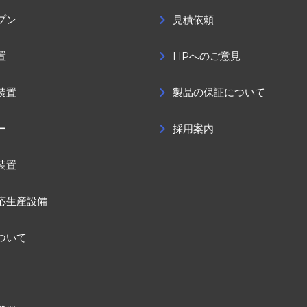
プン
見積依頼
置
HPへのご意見
装置
製品の保証について
ー
採用案内
装置
応生産設備
ついて