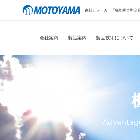
コ
商社とメーカー「機能複合型企
ン
テ
ン
ツ
会社案内
製品案内
製品技術について
へ
ス
キ
ッ
プ
Advantage