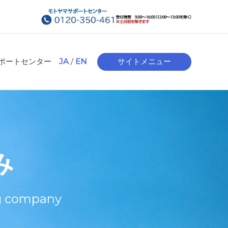
ポートセンター
JA
/
EN
サイトメニュー
み
ng company