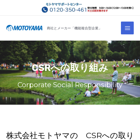
コ
ン
テ
Main
ン
商社とメーカー「機能複合型企業」
Men
ツ
へ
ス
キ
CSRへの取り組み
ッ
プ
Corporate Social Responsibility
株式会社モトヤマの CSRへの取り