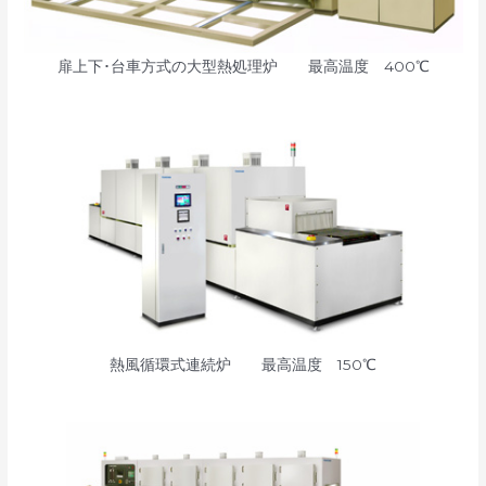
扉上下･台車方式の大型熱処理炉 最高温度 400℃
熱風循環式連続炉 最高温度 150℃