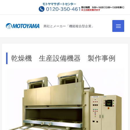
コ
ン
テ
Main
ン
商社とメーカー「機能複合型企業」
Men
ツ
へ
ス
キ
乾燥機 生産設備機器 製作事例
ッ
プ