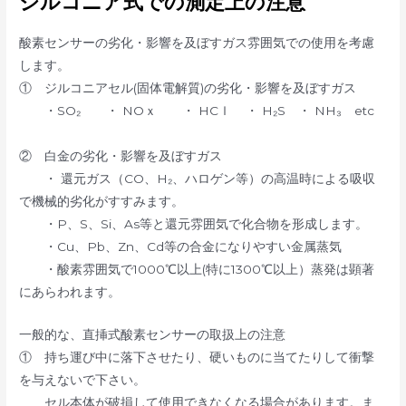
ジルコニア式での測定上の注意
酸素センサーの劣化・影響を及ぼすガス雰囲気での使用を考慮
します。
① ジルコニアセル(固体電解質)の劣化・影響を及ぼすガス
・SO₂ ・ NOｘ ・ HCｌ ・ H₂S ・ NH₃ etc
② 白金の劣化・影響を及ぼすガス
・ 還元ガス（CO、H₂、ハロゲン等）の高温時による吸収
で機械的劣化がすすみます。
・P、S、Si、As等と還元雰囲気で化合物を形成します。
・Cu、Pb、Zn、Cd等の合金になりやすい金属蒸気
・酸素雰囲気で1000℃以上(特に1300℃以上）蒸発は顕著
にあらわれます。
一般的な、直挿式酸素センサーの取扱上の注意
① 持ち運び中に落下させたり、硬いものに当てたりして衝撃
を与えないで下さい。
セル本体が破損して使用できなくなる場合があります。ま