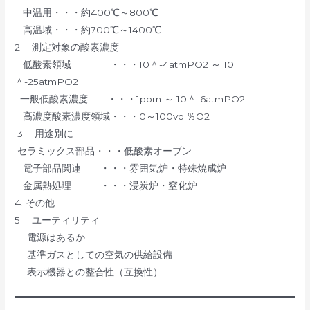
中温用・・・約400℃～800℃
高温域・・・約700℃～1400℃
2. 測定対象の酸素濃度
低酸素領域 ・・・10＾-4atmPO2 ～ 10
＾-25atmPO2
一般低酸素濃度 ・・・1ppm ～ 10＾-6atmPO2
高濃度酸素濃度領域・・・0～100vol％O2
3. 用途別に
セラミックス部品・・・低酸素オーブン
電子部品関連 ・・・雰囲気炉・特殊焼成炉
金属熱処理 ・・・浸炭炉・窒化炉
4. その他
5. ユーティリティ
電源はあるか
基準ガスとしての空気の供給設備
表示機器との整合性（互換性）