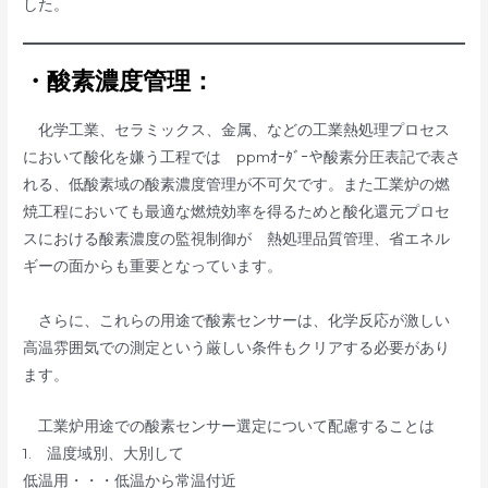
した。
・酸素濃度管理：
化学工業、セラミックス、金属、などの工業熱処理プロセス
において酸化を嫌う工程では ppmｵｰﾀﾞｰや酸素分圧表記で表さ
れる、低酸素域の酸素濃度管理が不可欠です。また工業炉の燃
焼工程においても最適な燃焼効率を得るためと酸化還元プロセ
スにおける酸素濃度の監視制御が 熱処理品質管理、省エネル
ギーの面からも重要となっています。
さらに、これらの用途で酸素センサーは、化学反応が激しい
高温雰囲気での測定という厳しい条件もクリアする必要があり
ます。
工業炉用途での酸素センサー選定について配慮することは
1. 温度域別、大別して
低温用・・・低温から常温付近