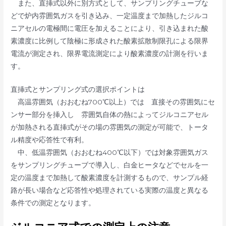
また、直挿式以外に別方式として、サンプリングチューブな
どで炉内雰囲気ガスを引き込み、一定温度まで加熱したジルコ
ニアセルの電極間に電圧を加えることにより、引き込まれた酸
素濃度に比例して陰極に形成された酸素拡散制限孔による限界
電流が測定され、限界電流測定により酸素濃度の計測を行いま
す。
直挿式とサンプリング式の選択ポイントは
高温雰囲気（おおむね700℃以上）では 直接その雰囲気にセ
ンサー部分を挿入し 雰囲気自体の熱によってジルコニアセル
が加熱される直挿式がその場の雰囲気の測定が可能で、トータ
ル精度や応答性で有利。
中、低温雰囲気（おおむね400℃以下）では対象雰囲気ガス
をサンプリングチューブで導入し、白金ヒータなどでセルを一
定の温度まで加熱して酸素濃度を計測するもので、サンプル経
路が長い場合など応答性や処理されている実際の温度と異なる
条件での測定となります。