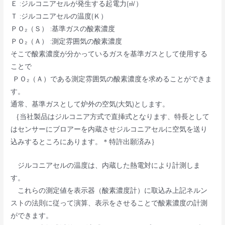
Ｅ :ジルコニアセルが発生する起電力(㎷）
Ｔ :ジルコニアセルの温度(Ｋ）
ＰＯ₂（Ｓ） :基準ガスの酸素濃度
ＰＯ₂（Ａ） :測定雰囲気の酸素濃度
そこで酸素濃度が分かっているガスを基準ガスとして使用する
ことで
ＰＯ₂（Ａ）である測定雰囲気の酸素濃度を求めることができま
す。
通常、基準ガスとして炉外の空気(大気)とします。
｛当社製品はジルコニア方式で直挿式となります、特長として
はセンサーにブロアーを内蔵させジルコニアセルに空気を送り
込みするところにあります。＊特許出願済み｝
ジルコニアセルの温度は、内蔵した熱電対により計測しま
す。
これらの測定値を表示器（酸素濃度計）に取込み上記ネルン
ストの法則に従って演算、表示をさせることで酸素濃度の計測
ができます。