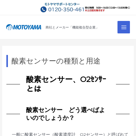
コ
ン
テ
Main
ン
商社とメーカー「機能複合型企業」
Men
ツ
へ
ス
キ
酸素センサーの種類と用途
ッ
プ
酸素センサー、O2ｾﾝｻｰ
とは
酸素センサー どう選べばよ
いのでしょうか？
一般に酸素センサー（酸素濃度計 O2センサー）と呼ばれて