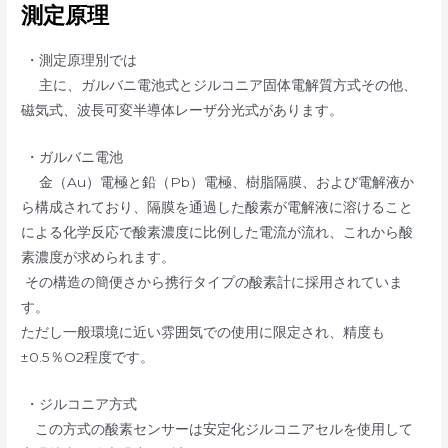
測定原理
・測定原理別では
主に、ガルバニ電池式とジルコニア固体電解質方式その他、
磁気式、波長可変半導体レーザ分光式があります。
・ガルバニ電池
金（Au）電極と鉛（Pb）電極、樹脂隔膜、および電解液か
ら構成されており、隔膜を通過した酸素が電解液に溶けること
による化学反応で酸素濃度に比例した電流が流れ、これから酸
素濃度が求められます。
その構造の簡便さから携行タイプの酸素計に採用されていま
す。
ただし一般環境に近い雰囲気での使用に限定され、精度も
±0.5％O2程度です。
・ジルコニア方式
この方式の酸素センサーは安定化ジルコニアセルを使用して