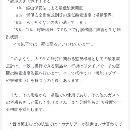
下記濃度まで低下すると
19％ 鉱山保安法による最低酸素濃度
18％ 労働安全衛生規則等の最低酸素濃度（活動限界）
16％ ろうそくなどの火が消えてしまう
15％～11％ 呼吸困難 7％以下では脳機能に障害が生じ錯
乱状態
4％以下では 死に至るといわれています 。
このような、人の生命維持に関わる監視機器としての酸素濃
度計は、一般に携行できる製品や、壁掛け型タイプで その空
間の酸素濃度監視を行います、そして標準でｱﾗｰﾑ機能（ブザー
や警報接点）を持つものも多くあります。
また、その用途から 常温での使用であり、その他のガスへ
の考慮もさほど厳しくありません また分解能も0.1％程度で十
分機能を満たします。
＊昔は鉱山などの坑道では「カナリア」が酸素センサ替わりで