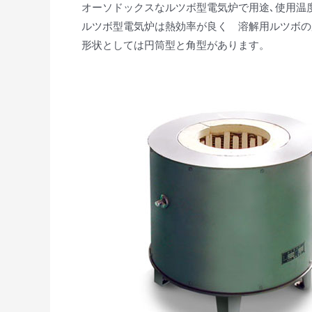
オーソドックスなルツボ型電気炉で用途､使用温
ルツボ型電気炉は熱効率が良く 溶解用ルツボの
形状としては円筒型と角型があります。