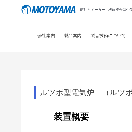
コ
商社とメーカー「機能複合型企
ン
テ
ン
ツ
会社案内
製品案内
製品技術について
へ
ス
キ
ッ
プ
ルツボ型電気炉 （ルツ
装置概要