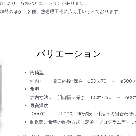
度により 各種バリエーションがあります。
加熱のほか 各種、熱処理工程に広く用いられております。
バリエーション
円筒型
炉内寸： 開口内径×深さ φ50ｘ70 ～ φ500
角型
炉内寸法： 開口幅ｘ深さ 100□×150 ～ 400
最高温度
1000℃ ～ 1600℃（炉形状・寸法との組合わ
制御部ご希望の制御方式（定値・プログラム等）に