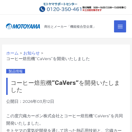
コ
ン
テ
Main
ン
商社とメーカー「機能複合型企業」
Men
ツ
へ
ス
ホーム
お知らせ
キ
コーヒー焙煎機”CaVers”を開発いたしました
ッ
プ
製品情報
コーヒー焙煎機”CaVers”を開発いたしま
した
公開日：2026年03月12日
この度穴織カーボン株式会社とコーヒー焙煎機”CaVers”を共同
開発いたしました。
モトヤマの電気炉開発を通して培った熱応用技術と、穴織カー