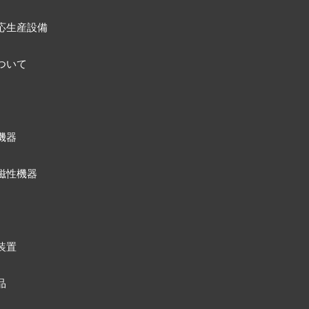
応生産設備
ついて
機器
磁性機器
装置
品