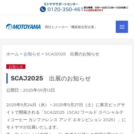
コ
ン
テ
Main
ン
商社とメーカー「機能複合型企業」
Men
ツ
へ
ス
ホーム
お知らせ
SCAJ2025 出展のお知らせ
キ
ッ
お知らせ
プ
SCAJ2025 出展のお知らせ
公開日：2025年09月12日
2025年9月24日（水）～2025年9月27日（土）に東京ビッグサ
イトで開催される「SCAJ2025（SCAJ ワールド スペシャルテ
ィコーヒー カンファレンス アンド エキシビション 2025）」に
モトヤマが出展いたします。