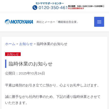
コ
ン
テ
Main
ン
商社とメーカー「機能複合型企業」
Men
ツ
へ
ス
ホーム
お知らせ
臨時休業のお知らせ
キ
ッ
お知らせ
プ
臨時休業のお知らせ
公開日：2025年10月24日
平素は格別のお引き立てに預かり、心よりお礼申し上げます。
誠に勝手ながら社内行事のため、下記の通り臨時休業とさせて
いただきます。