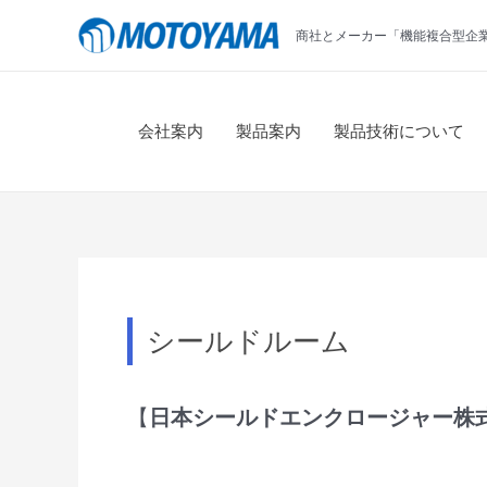
コ
商社とメーカー「機能複合型企
ン
テ
ン
ツ
会社案内
製品案内
製品技術について
へ
ス
キ
ッ
プ
シールドルーム
【
日本シールドエンクロージャー株