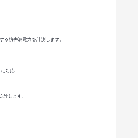
洩する妨害波電力を計測します。
格に対応
除外します。