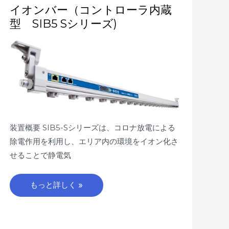
イ
イオンバー（コントローラ内蔵
オ
型 SIB5 Sシリーズ)
ン
バ
ー
（コ
ン
ト
ロ
ー
ラ
内
蔵
型
SIB5
S
装置概要 SIB5-Sシリーズは、コロナ放電による
シ
リ
除電作用を利用し、エリア内の環境をイオン化さ
ー
ズ)
せることで静電気
もっと詳しく »