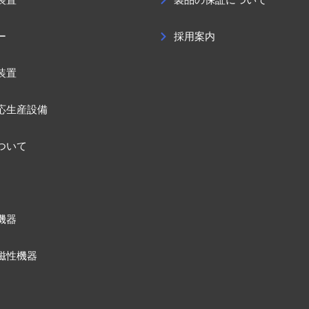
ー
採用案内
装置
応生産設備
ついて
機器
磁性機器