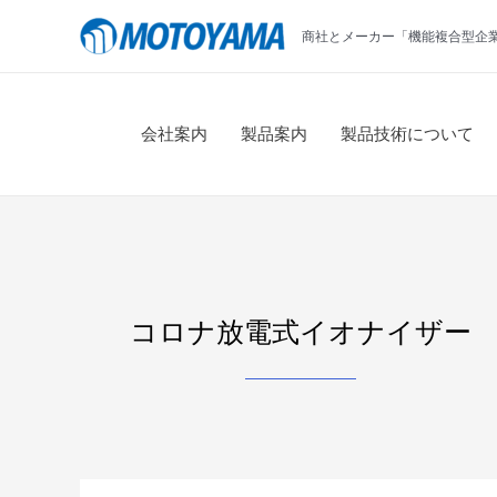
コ
商社とメーカー「機能複合型企
ン
テ
ン
ツ
会社案内
製品案内
製品技術について
へ
ス
キ
ッ
プ
コロナ放電式イオナイザー