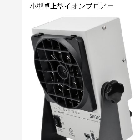
小
小型卓上型イオンブロアー
型
卓
上
型
イ
オ
ン
ブ
ロ
ア
ー