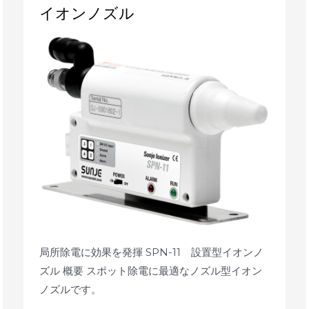
イ
イオンノズル
オ
ン
ノ
ズ
ル
局所除電に効果を発揮 SPN-11 設置型イオンノ
ズル 概要 スポット除電に最適なノズル型イオン
ノズルです。