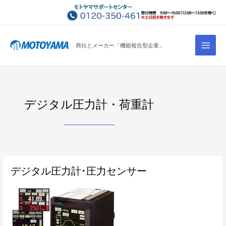
コ
ン
テ
Main
ン
商社とメーカー「機能複合型企業」
Men
ツ
へ
ス
キ
デジタル圧力計・荷重計
ッ
プ
デ
デジタル圧力計･圧力センサー
ジ
タ
ル
圧
力
計･
圧
力