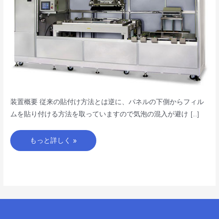
型/
中
型
パ
ネ
ル
対
応-
装置概要 従来の貼付け方法とは逆に、パネルの下側からフィル
ムを貼り付ける方法を取っていますので気泡の混入が避け […]
もっと詳しく »