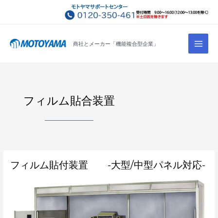
コ
ン
テ
Main
ン
商社とメーカー「機能複合型企業」
Men
ツ
へ
ス
キ
フィルム貼合装置
ッ
プ
フ
フィルム貼付装置 -大型/中型パネル対応-
ィ
ル
ム
貼
付
装
置 -
大