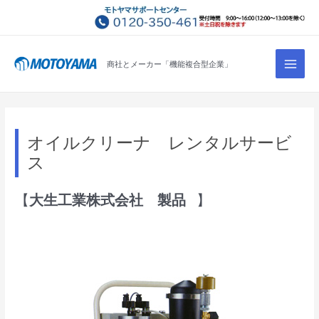
コ
ン
テ
Main
ン
商社とメーカー「機能複合型企業」
Men
ツ
へ
ス
キ
オイルクリーナ レンタルサービ
ッ
ス
プ
【
大生工業株式会社 製品
】