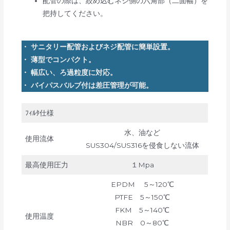
配管の際は、絞め込むネジ側の六角部（二面幅）を
把持してください。
・ サニタリー配管およびネジ配管に簡単設置。
・ 薄型でコンパクト。
・ 幅広い、ろ過粒度に対応。
・ バイパスバルブ付は差圧管理が可能。
ﾌｨﾙﾀ仕様
水、油など
使用流体
SUS304/SUS316を侵食しない流体
最高使用圧力
１Mpa
EPDM 5～120℃
PTFE 5～150℃
FKM 5～140℃
使用温度
NBR 0～80℃