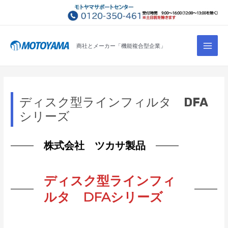
コ
ン
テ
Main
ン
商社とメーカー「機能複合型企業」
Men
ツ
へ
ス
キ
ディスク型ラインフィルタ DFA
ッ
シリーズ
プ
株式会社 ツカサ製品
ディスク型ラインフィ
ルタ DFAシリーズ