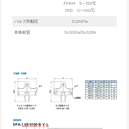
FFKM 5～150℃
ｼﾘｺﾝ 0～100℃
バルブ作動圧
0.2MPa
本体材質
SUS304/SUS316