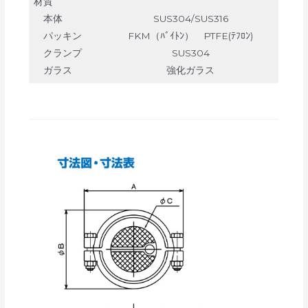
材質
本体
SUS304/SUS316
パッキン
FKM（ﾊﾞｲﾄﾝ） PTFE(ﾃﾌﾛﾝ)
クランプ
SUS304
ガラス
強化ガラス