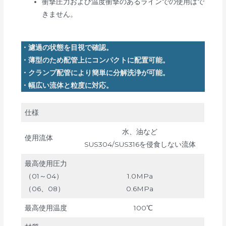
衝撃圧力および温度衝撃のあるラインでの使用はで
きません。
・濾過の状態を目視で確認。
・薄型のため配管上にコンパクトに配置可能。
・クランプ配管により簡単に分解洗浄が可能。
・幅広い流体と粒度に対応。
仕様
水、油など
使用流体
SUS304/SUS316を侵食しない流体
最高使用圧力
（01～04）
1.0MPa
（06、08）
0.6MPa
最高使用温度
100℃