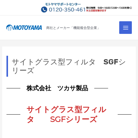
コ
ン
テ
Main
ン
商社とメーカー「機能複合型企業」
Men
ツ
へ
ス
キ
サイトグラス型フィルタ SGFシ
ッ
リーズ
プ
株式会社 ツカサ製品
サイトグラス型フィル
タ SGFシリーズ