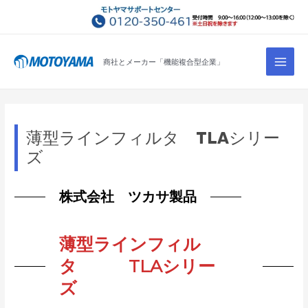
コ
ン
テ
Main
ン
商社とメーカー「機能複合型企業」
Men
ツ
へ
ス
キ
薄型ラインフィルタ TLAシリー
ッ
ズ
プ
株式会社 ツカサ製品
薄型ラインフィル
タ TLAシリー
ズ