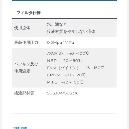
フィルタ仕様
水、油など
使用流体
接液材質を侵食しない流体
最高使用圧力
0.5Mpa 1MPa
ﾉﾝｱｽﾍﾞｽﾄ -40～100℃
NBR -20～80℃
パッキン及び
FKM（バイトン） -15～150℃
使用温度
EPDM -20～120℃
PTFE -40～100℃
接液部材質
SUS304/SUS316