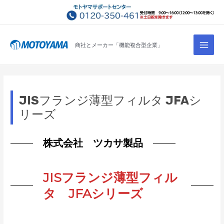
コ
ン
テ
Main
ン
商社とメーカー「機能複合型企業」
Men
ツ
へ
ス
キ
JISフランジ薄型フィルタ JFAシ
ッ
リーズ
プ
株式会社 ツカサ製品
JISフランジ薄型フィル
タ JFAシリーズ