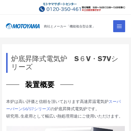
コ
ン
テ
Main
ン
商社とメーカー「機能複合型企業」
Men
ツ
へ
ス
キ
炉底昇降式電気炉 S６V・S7Vシ
ッ
リーズ
プ
装置概要
本炉は高い評価と信頼を頂いております高速昇温電気炉
スーパ
ーバーンS6/S7シリーズ
の炉底昇降式電気炉です。
研究用､生産用として幅広い熱処理用途にご使用いただけます。