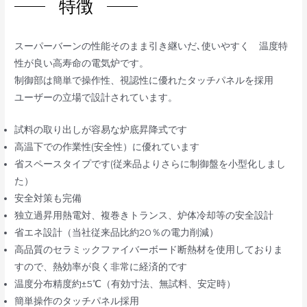
特徴
スーパーバーンの性能そのまま引き継いだ､使いやすく 温度特
性が良い高寿命の電気炉です。
制御部は簡単で操作性、視認性に優れたタッチパネルを採用
ユーザーの立場で設計されています。
試料の取り出しが容易な炉底昇降式です
高温下での作業性(安全性）に優れています
省スペースタイプです(従来品よりさらに制御盤を小型化しまし
た）
安全対策も完備
独立過昇用熱電対、複巻きトランス、炉体冷却等の安全設計
省エネ設計（当社従来品比約20％の電力削減）
高品質のセラミックファイバーボード断熱材を使用しておりま
すので、熱効率が良く非常に経済的です
温度分布精度約±5℃（有効寸法、無試料、安定時）
簡単操作のタッチパネル採用