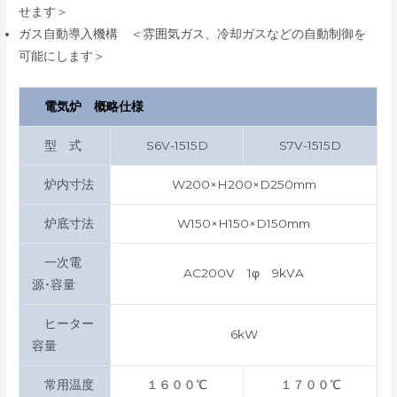
せます＞
ガス自動導入機構 ＜雰囲気ガス、冷却ガスなどの自動制御を
可能にします＞
電気炉 概略仕様
型 式
S6
V-1515D
S7V-1515D
炉内寸法
W200×H200×D250mm
炉底寸法
W150×H150×D150mm
一次電
AC200V 1φ 9kVA
源･容量
ヒーター
6kW
容量
常用温度
１６００℃
１７００℃