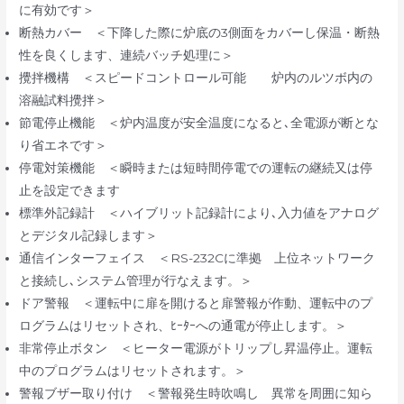
に有効です＞
断熱カバー ＜下降した際に炉底の3側面をカバーし保温・断熱
性を良くします、連続バッチ処理に＞
攪拌機構 ＜スピードコントロール可能 炉内のルツボ内の
溶融試料攪拌＞
節電停止機能 ＜炉内温度が安全温度になると､全電源が断とな
り省エネです＞
停電対策機能 ＜瞬時または短時間停電での運転の継続又は停
止を設定できます
標準外記録計 ＜ハイブリット記録計により､入力値をアナログ
とデジタル記録します＞
通信インターフェイス ＜RS-232Cに準拠 上位ネットワーク
と接続し､システム管理が行なえます。＞
ドア警報 ＜運転中に扉を開けると扉警報が作動、運転中のプ
ログラムはリセットされ、ﾋｰﾀｰへの通電が停止します。＞
非常停止ボタン ＜ヒーター電源がトリップし昇温停止。運転
中のプログラムはリセットされます。＞
警報ブザー取り付け ＜警報発生時吹鳴し 異常を周囲に知ら