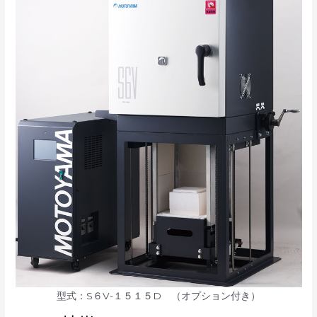
型式：S６V-１５１５D （オプション付き）