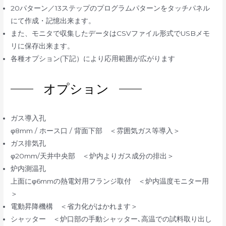
20パターン／13ステップのプログラムパターンをタッチパネル
にて作成・記憶出来ます。
また、モニタで収集したデータはCSVファイル形式でUSBメモ
リに保存出来ます。
各種オプション(下記）により応用範囲が広がります
オプション
ガス導入孔
φ8mm / ホース口 / 背面下部 ＜雰囲気ガス等導入＞
ガス排気孔
φ20mm/天井中央部 ＜炉内よりガス成分の排出＞
炉内測温孔
上面にφ6mmの熱電対用フランジ取付 ＜炉内温度モニター用
＞
電動昇降機構 ＜省力化がはかれます＞
シャッター ＜炉口部の手動シャッター､高温での試料取り出し