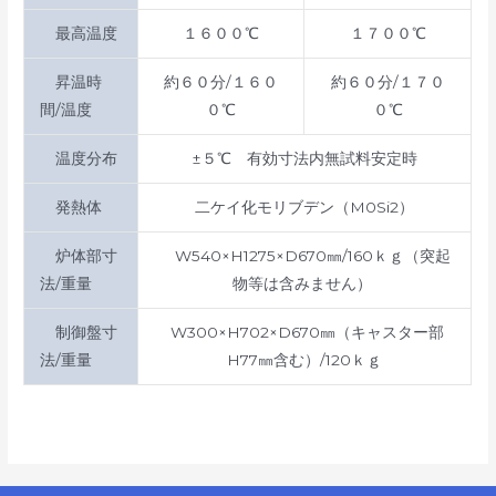
最高温度
１６００℃
１７００℃
昇温時
約６０分
/１６０
約６０分/１７０
間/温度
０℃
０℃
温度分布
±５℃ 有効寸法内無試料安定時
発熱体
二ケイ化モリブデン（M0Si2）
炉体部寸
W540×H1275×D670㎜/160ｋｇ（突起
法/重量
物等は含みません）
制御盤寸
W300×H702×D670㎜（キャスター部
法/重量
H77㎜含む）/120ｋｇ