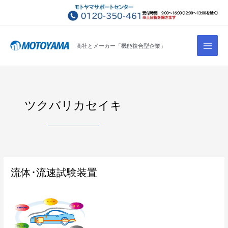
コ
ン
テ
Main
ン
商社とメーカー「機能複合型企業」
Men
ツ
へ
ス
キ
ツクバリカセイキ
ッ
プ
流
流体･流速試験装置
体･
流
速
試
験
装
置