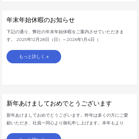
年
年末年始休暇のお知らせ
末
年
始
下記の通り、弊社の年末年始休暇をご案内させていただきま
休
暇
す。 2025年12月28日（日）～2026年1月4日（
の
お
知
ら
もっと詳しく »
せ
新
新年あけましておめでとうございます
年
あ
け
新年あけましておめでとうございます。昨年は多くの方にご愛
ま
し
顧いただき、社員一同心より御礼申し上げます。本年もより
て
お
め
で