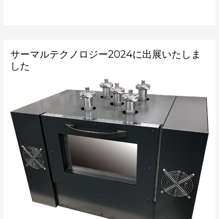
サ
サーマルテクノロジー2024に出展いたしま
ー
マ
した
ル
テ
ク
ノ
ロ
ジ
ー
2024
に
出
展
い
た
し
ま
し
た