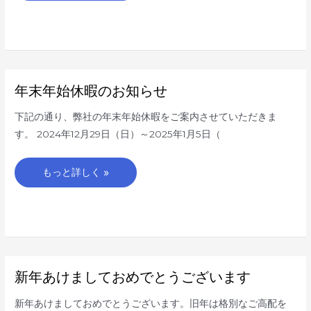
年
年末年始休暇のお知らせ
末
年
始
下記の通り、弊社の年末年始休暇をご案内させていただきま
休
暇
す。 2024年12月29日（日）～2025年1月5日（
の
お
知
ら
もっと詳しく »
せ
新
新年あけましておめでとうございます
年
あ
け
新年あけましておめでとうございます。旧年は格別なご高配を
ま