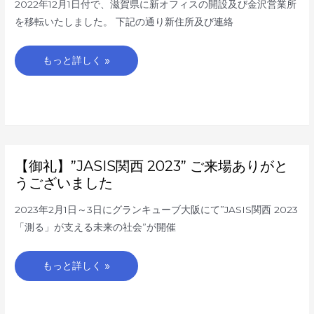
ス
2022年12月1日付で、滋賀県に新オフィスの開設及び金沢営業所
の
新
を移転いたしました。 下記の通り新住所及び連絡
設
及
び
移
もっと詳しく »
転
の
お
知
ら
せ
【御
【御礼】”JASIS関西 2023” ご来場ありがと
礼】”JASIS
関
うございました
西
2023”
ご
2023年2月1日～3日にグランキューブ大阪にて”JASIS関西 2023
来
場
「測る」が支える未来の社会”が開催
あ
り
が
と
もっと詳しく »
う
ご
ざ
い
ま