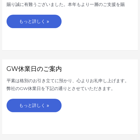
し
賜り誠に有難うございました。本年もより一層のご支援を賜
て
お
め
で
もっと詳しく »
と
う
ご
ざ
い
ま
す
GW
GW休業日のご案内
休
業
日
平素は格別のお引き立てに預かり、心よりお礼申し上げます。
の
ご
弊社のGW休業日を下記の通りとさせていただきます。
案
内
もっと詳しく »