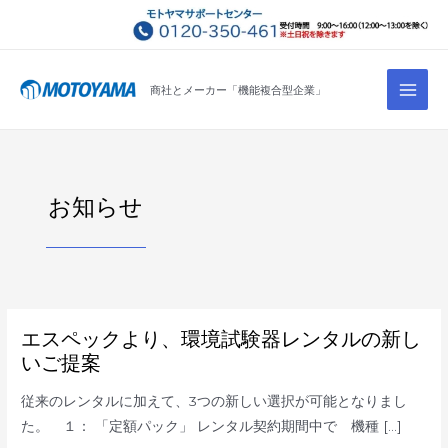
コ
ン
テ
Main
ン
商社とメーカー「機能複合型企業」
Men
ツ
へ
ス
キ
お知らせ
ッ
プ
エ
エスペックより、環境試験器レンタルの新し
ス
ペ
いご提案
ッ
ク
よ
従来のレンタルに加えて、3つの新しい選択が可能となりまし
り、
環
た。 １： 「定額パック」 レンタル契約期間中で 機種 […]
境