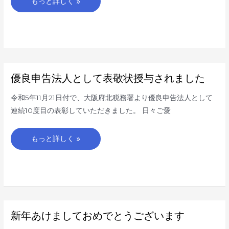
もっと詳しく »
3Gr
の
住
所
変
更
に
つ
き
ま
し
優
優良申告法人として表敬状授与されました
て
良
申
告
令和5年11月21日付で、大阪府北税務署より優良申告法人として
法
人
連続10度目の表彰していただきました。 日々ご愛
と
し
て
表
もっと詳しく »
敬
状
授
与
さ
れ
ま
し
た
新
新年あけましておめでとうございます
年
あ