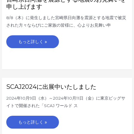
崎
際
県
申し上げます
会
日
議
向
に
灘
8/8（木）に発生しました宮崎県日向灘を震源とする地震で被災
出
を
展
震
された方々ならびにご家族の皆様に、心よりお見舞い申
い
源
た
と
し
す
ま
る
もっと詳しく »
す
地
震
の
お
見
舞
い
を
申
し
上
SCAJ2024
SCAJ2024に出展中いたしました
げ
に
ま
出
す
展
2024年10月9日（水）～2024年10月11日（金）に東京ビッグサ
中
い
イトで開催された「SCAJ ワールド ス
た
し
ま
し
もっと詳しく »
た