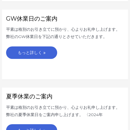
GW
GW休業日のご案内
休
業
日
平素は格別のお引き立てに預かり、心よりお礼申し上げます。
の
ご
弊社のGW休業日を下記の通りとさせていただきます。
案
内
もっと詳しく »
夏
夏季休業のご案内
季
休
業
平素は格別のお引き立てに預かり、心よりお礼申し上げます。
の
ご
弊社の夏季休業日をご案内申し上げます。 〈2024年
案
内