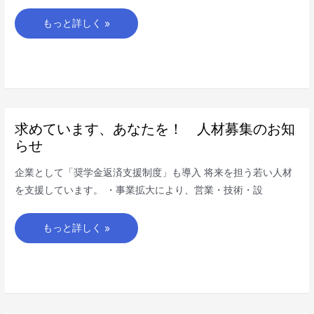
試
験
器
もっと詳しく »
レ
ン
タ
ル
の
新
し
い
ご
提
案
求
求めています、あなたを！ 人材募集のお知
め
て
らせ
い
ま
す、
企業として「奨学金返済支援制度」も導入 将来を担う若い人材
あ
な
を支援しています。 ・事業拡大により、営業・技術・設
た
を！
人
材
もっと詳しく »
募
集
の
お
知
ら
せ