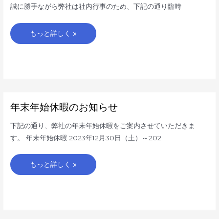
お
誠に勝手ながら弊社は社内行事のため、下記の通り臨時
知
ら
せ
もっと詳しく »
年
年末年始休暇のお知らせ
末
年
始
下記の通り、弊社の年末年始休暇をご案内させていただきま
休
暇
す。 年末年始休暇 2023年12月30日（土）～202
の
お
知
ら
もっと詳しく »
せ