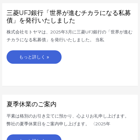
三
三菱UFJ銀行「世界が進むチカラになる私募
菱
UFJ
債」を発行いたしました
銀
行
「世
株式会社モトヤマは、2025年3月に三菱UFJ銀行の「世界が進む
界
が
チカラになる私募債」を発行いたしました。 当私
進
む
チ
カ
もっと詳しく »
ラ
に
な
る
私
募
債」
を
発
行
い
夏
夏季休業のご案内
た
季
し
休
ま
業
平素は格別のお引き立てに預かり、心よりお礼申し上げます。
し
の
た
ご
弊社の夏季休業日をご案内申し上げます。 〈2025年
案
内