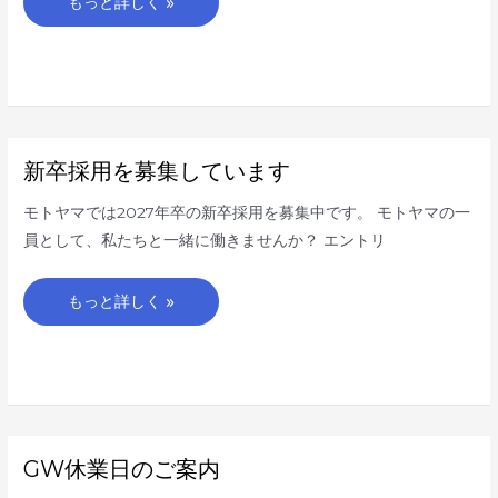
もっと詳しく »
と
う
ご
ざ
い
ま
す
新
新卒採用を募集しています
卒
採
用
モトヤマでは2027年卒の新卒採用を募集中です。 モトヤマの一
を
募
員として、私たちと一緒に働きませんか？ エントリ
集
し
て
い
もっと詳しく »
ま
す
GW
GW休業日のご案内
休
業