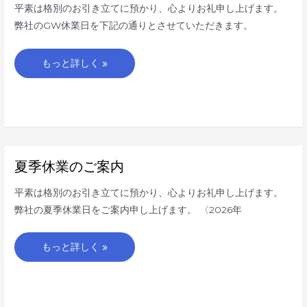
日
平素は格別のお引き立てに預かり、心よりお礼申し上げます。
の
ご
弊社のGW休業日を下記の通りとさせていただきます。
案
内
もっと詳しく »
夏
夏季休業のご案内
季
休
業
平素は格別のお引き立てに預かり、心よりお礼申し上げます。
の
ご
弊社の夏季休業日をご案内申し上げます。 〈2026年
案
内
もっと詳しく »