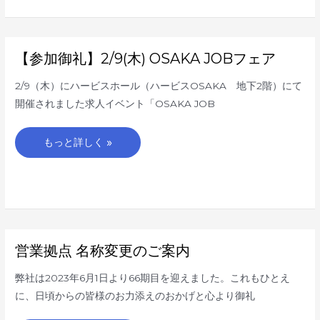
し
た
【参
【参加御礼】2/9(木) OSAKA JOBフェア
加
御
礼】
2/9（木）にハービスホール（ハービスOSAKA 地下2階）にて
2/9(木)
OSAKA
開催されました求人イベント「OSAKA JOB
JOB
フ
ェ
ア
もっと詳しく »
営
営業拠点 名称変更のご案内
業
拠
点
弊社は2023年6月1日より66期目を迎えました。これもひとえ
名
称
に、日頃からの皆様のお力添えのおかげと心より御礼
変
更