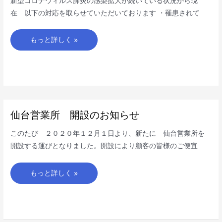
新型コロナウィルス肺炎の感染拡大が続いている状況から現
拡
散
在 以下の対応を取らせていただいております ・罹患されて
感
染
防
止
もっと詳しく »
に
つ
い
て
の
お
願
い
仙
仙台営業所 開設のお知らせ
台
営
業
このたび ２０２０年１２月１日より、新たに 仙台営業所を
所
開
開設する運びとなりました。開設により顧客の皆様のご便宜
設
の
お
知
もっと詳しく »
ら
せ