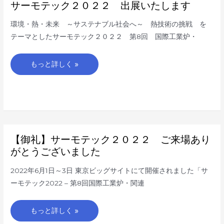
サ
サーモテック２０２２ 出展いたします
て
ー
モ
テ
環境・熱・未来 ～サステナブル社会へ～ 熱技術の挑戦 を
ッ
ク
テーマとしたサーモテック２０２２ 第8回 国際工業炉・
２
０
２
２
もっと詳しく »
出
展
い
た
し
ま
す
【御
【御礼】サーモテック２０２２ ご来場あり
礼】
サ
がとうございました
ー
モ
テ
2022年6月1日～3日 東京ビッグサイトにて開催されました「サ
ッ
ク
ーモテック2022 – 第8回国際工業炉・関連
２
０
２
２
もっと詳しく »
ご
来