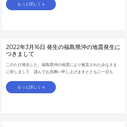
う
もっと詳しく »
弊
社
対
応
に
つ
き
ま
し
て
2022
2022年3月16日 発生の福島県沖の地震発生に
年
3
つきまして
月
16
日
このたび発生した、福島県沖の地震により被災されたみなさま
発
生
に対しまして 謹んでお見舞い申し上げますとともに一日も
の
福
島
県
もっと詳しく »
沖
の
地
震
発
生
に
つ
き
ま
し