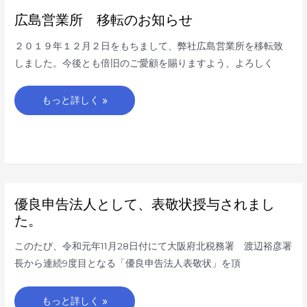
広
広島営業所 移転のお知らせ
島
営
業
２０１９年１２月２日をもちまして、弊社広島営業所を移転致
所
移
しました。今後とも倍旧のご愛顧を賜りますよう、よろしく
転
の
お
知
もっと詳しく »
ら
せ
優
優良申告法人として、表敬状授与されまし
良
申
た。
告
法
人
このたび、令和元年11月28日付にて大阪府北税務署 渡辺裕彦署
と
し
長から連続9度目となる「優良申告法人表敬状」を頂
て、
表
敬
状
もっと詳しく »
授