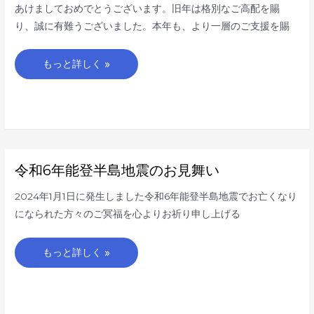
け
あけましておめでとうございます。旧年は格別なご高配を賜
ま
し
り、誠に有難うございました。本年も、より一層のご支援を賜
て
お
め
で
もっと詳しく »
と
う
ご
ざ
い
ま
す
令
令和6年能登半島地震のお見舞い
和
6
年
2024年1月1日に発生しました令和6年能登半島地震でお亡くなり
能
登
になられた方々のご冥福を心よりお祈り申し上げる
半
島
地
震
もっと詳しく »
の
お
見
舞
い