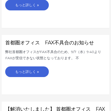
の
ご
もっと詳しく »
案
内
首
首都圏オフィス FAX不具合のお知らせ
都
圏
オ
弊社首都圏オフィスがFAX不具合のため、9/7（水）9:40より
フ
ィ
FAXが受信できない状態となっております。 不
ス
FAX
不
具
もっと詳しく »
合
の
お
知
ら
せ
【解
【解消いたしました】 首都圏オフィス FAX
消