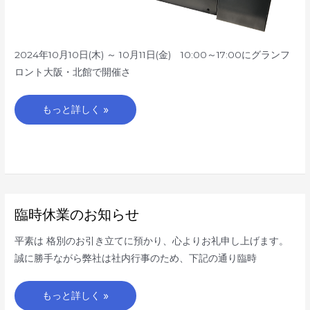
2024年10月10日(木) ～ 10月11日(金) 10:00～17:00にグランフ
ロント大阪・北館で開催さ
もっと詳しく »
臨
臨時休業のお知らせ
時
休
業
平素は 格別のお引き立てに預かり、心よりお礼申し上げます。
の
お
誠に勝手ながら弊社は社内行事のため、下記の通り臨時
知
ら
せ
もっと詳しく »