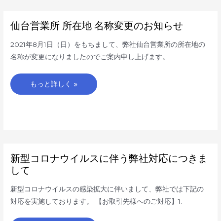
仙
仙台営業所 所在地 名称変更のお知らせ
台
営
業
2021年8月1日（日）をもちまして、弊社仙台営業所の所在地の
所
所
名称が変更になりましたのでご案内申し上げます。
在
地
名
称
もっと詳しく »
変
更
の
お
知
ら
せ
新
新型コロナウイルスに伴う弊社対応につきま
型
コ
して
ロ
ナ
ウ
新型コロナウイルスの感染拡大に伴いまして、弊社では下記の
イ
ル
対応を実施しております。 【お取引先様へのご対応】1.
ス
に
伴