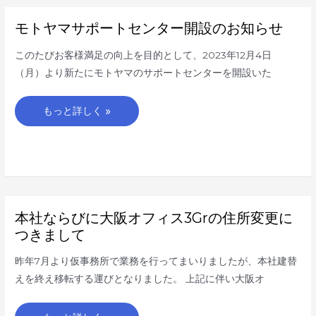
モ
モトヤマサポートセンター開設のお知らせ
ト
ヤ
マ
このたびお客様満足の向上を目的として、2023年12月4日
サ
ポ
（月）より新たにモトヤマのサポートセンターを開設いた
ー
ト
セ
ン
もっと詳しく »
タ
ー
開
設
の
お
知
ら
せ
本
本社ならびに大阪オフィス3Grの住所変更に
社
な
つきまして
ら
び
に
昨年7月より仮事務所で業務を行ってまいりましたが、本社建替
大
阪
えを終え移転する運びとなりました。 上記に伴い大阪オ
オ
フ
ィ
ス