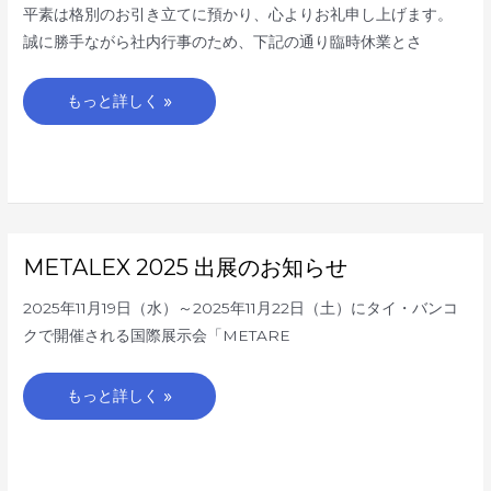
業
平素は格別のお引き立てに預かり、心よりお礼申し上げます。
の
お
誠に勝手ながら社内行事のため、下記の通り臨時休業とさ
知
ら
せ
もっと詳しく »
METALEX
METALEX 2025 出展のお知らせ
2025
出
展
2025年11月19日（水）～2025年11月22日（土）にタイ・バンコ
の
お
クで開催される国際展示会「METARE
知
ら
せ
もっと詳しく »