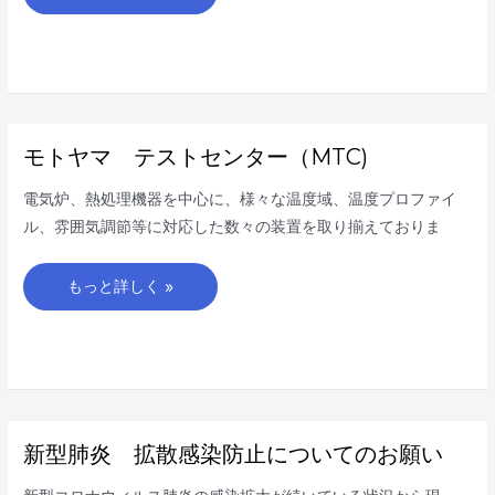
与
さ
れ
ま
し
た。
モ
モトヤマ テストセンター（MTC)
ト
ヤ
マ
電気炉、熱処理機器を中心に、様々な温度域、温度プロファイ
テ
ス
ル、雰囲気調節等に対応した数々の装置を取り揃えておりま
ト
セ
ン
タ
もっと詳しく »
ー
（MTC)
新
新型肺炎 拡散感染防止についてのお願い
型
肺
炎