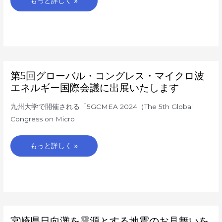
もっと詳しく »
第
第5回グローバル・コングレス・マイクロ波
5
回
エネルギー国際会議に出展いたします
グ
ロ
ー
九州大学で開催される「5GCMEA 2024（The 5th Global
バ
ル・
Congress on Micro
コ
ン
グ
レ
もっと詳しく »
ス・
マ
イ
ク
ロ
波
エ
ネ
ル
ギ
ー
宮
宮崎県日向灘を震源とする地震のお見舞いを
国