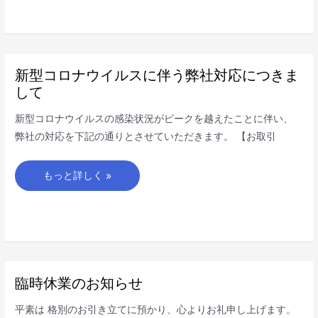
新
新型コロナウイルスに伴う弊社対応につきま
型
コ
して
ロ
ナ
ウ
新型コロナウイルスの感染状況がピークを越えたことに伴い、
イ
ル
弊社の対応を下記の通りとさせていただきます。 【お取引
ス
に
伴
う
もっと詳しく »
弊
社
対
応
に
つ
き
ま
し
て
臨
臨時休業のお知らせ
時
休
業
平素は 格別のお引き立てに預かり、心よりお礼申し上げます。
の