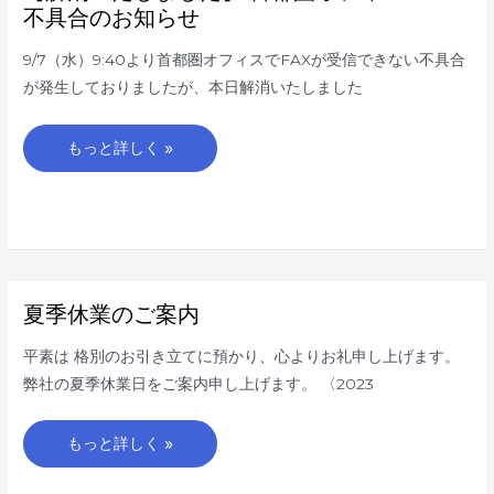
い
不具合のお知らせ
た
し
ま
9/7（水）9:40より首都圏オフィスでFAXが受信できない不具合
し
た】
が発生しておりましたが、本日解消いたしました
首
都
圏
オ
もっと詳しく »
フ
ィ
ス
FAX
不
具
合
の
お
知
ら
夏
夏季休業のご案内
せ
季
休
業
平素は 格別のお引き立てに預かり、心よりお礼申し上げます。
の
ご
弊社の夏季休業日をご案内申し上げます。 〈2023
案
内
もっと詳しく »