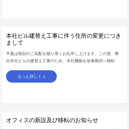
場
あ
り
が
と
う
ご
ざ
い
本
本社ビル建替え工事に伴う住所の変更につき
ま
社
し
ビ
まして
た
ル
建
替
平素は格別のご高配を賜り厚くお礼申し上げます。この度、弊
え
工
社本社ビルの建替え工事のため、本社機能を仮事務所へ移転
事
に
伴
う
もっと詳しく »
住
所
の
変
更
に
つ
き
ま
し
て
オ
オフィスの新設及び移転のお知らせ
フ
ィ