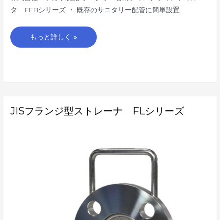
タ FFBシリーズ ・ 既存のサニタリー配管に簡単設置
もっと詳しく »
JIS
JISフランジ型ストレーナ FLシリーズ
フ
ラ
ン
ジ
型
ス
ト
レ
ー
ナ
FL
シ
リ
ー
ズ