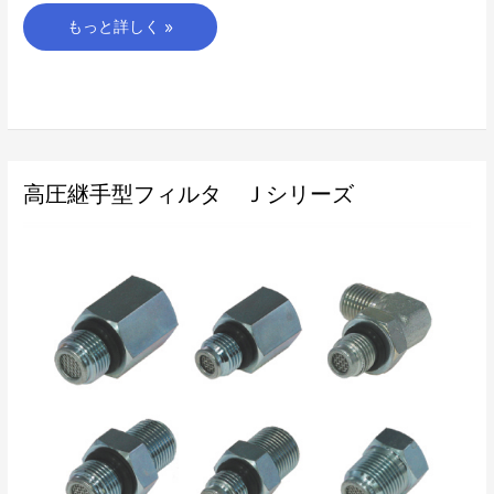
もっと詳しく »
高
高圧継手型フィルタ Ｊシリーズ
圧
継
手
型
フ
ィ
ル
タ
Ｊ
シ
リ
ー
ズ