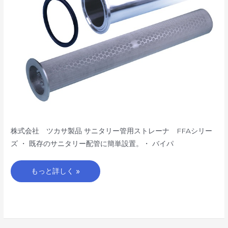
ー
ナ
FFA
シ
リ
ー
ズ
株式会社 ツカサ製品 サニタリー管用ストレーナ FFAシリー
ズ ・ 既存のサニタリー配管に簡単設置。・ バイパ
もっと詳しく »