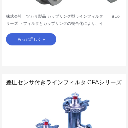
株式会社 ツカサ製品 カップリング型ラインフィルタ BLシ
リーズ ・フィルタとカップリングの複合化により、イ
もっと詳しく »
差
差圧センサ付きラインフィルタ CFAシリーズ
圧
セ
ン
サ
付
き
ラ
イ
ン
フ
ィ
ル