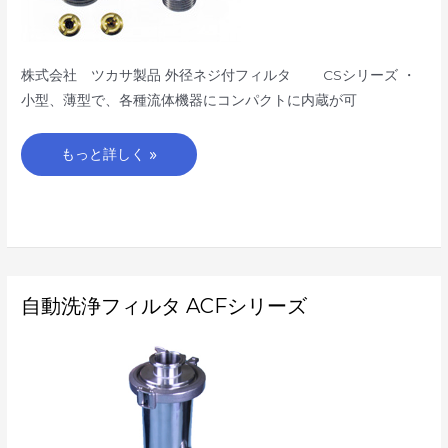
シ
リ
ー
ズ
株式会社 ツカサ製品 外径ネジ付フィルタ CSシリーズ ・
小型、薄型で、各種流体機器にコンパクトに内蔵が可
もっと詳しく »
自
自動洗浄フィルタ ACFシリーズ
動
洗
浄
フ
ィ
ル
タ
ACF
シ
リ
ー