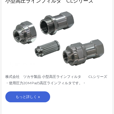
小型高圧ラインフィルタ CLシリーズ
型
高
圧
ラ
イ
ン
フ
ィ
ル
タ
CL
シ
リ
ー
ズ
株式会社 ツカサ製品 小型高圧ラインフィルタ CLシリーズ
・使用圧力20MPaの高圧ラインフィルタです。・
もっと詳しく »