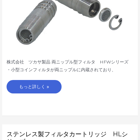
HFW
シ
リ
ー
ズ
株式会社 ツカサ製品 両ニップル型フィルタ HFWシリーズ
・小型コインフィルタが両ニップルに内蔵されており、
もっと詳しく »
ス
ステンレス製フィルタカートリッジ HLシ
テ