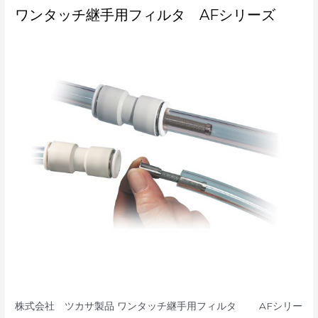
ワ
ワンタッチ継手用フィルタ AFシリーズ
ン
タ
ッ
チ
継
手
用
フ
ィ
ル
タ
AF
シ
リ
ー
ズ
株式会社 ツカサ製品 ワンタッチ継手用フィルタ AFシリー