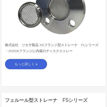
株式会社 ツカサ製品 JISフランジ型ストレーナ FLシリーズ
・JIS10Kフランジに内蔵のディスクストレー
もっと詳しく »
フ
フェルール型ストレーナ FSシリーズ
ェ
ル