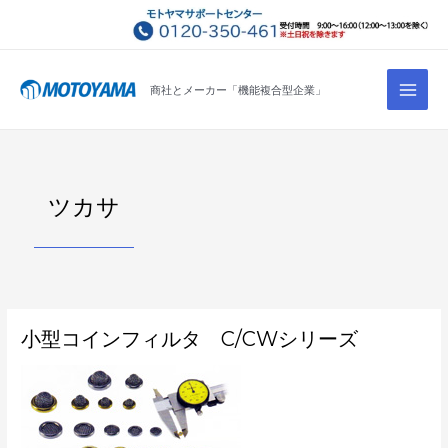
コ
ン
テ
Main
ン
商社とメーカー「機能複合型企業」
Men
ツ
へ
ス
キ
ツカサ
ッ
プ
小
小型コインフィルタ C/CWシリーズ
型
コ
イ
ン
フ
ィ
ル
タ