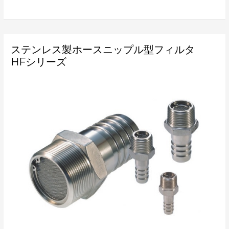
ス
ステンレス製ホースニップル型フィルタ
テ
ン
HFシリーズ
レ
ス
製
ホ
ー
ス
ニ
ッ
プ
ル
型
フ
ィ
ル
タ
HF
シ
リ
ー
ズ