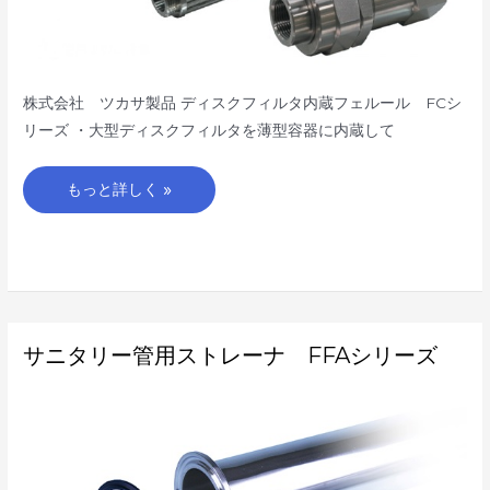
ー
ズ
株式会社 ツカサ製品 ディスクフィルタ内蔵フェルール FCシ
リーズ ・大型ディスクフィルタを薄型容器に内蔵して
もっと詳しく »
サ
サニタリー管用ストレーナ FFAシリーズ
ニ
タ
リ
ー
管
用
ス
ト
レ