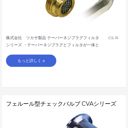
株式会社 ツカサ製品 テーパーネジプラグフィルタ CS-R
シリーズ ・テーパーネジプラグとフィルタが一体と
もっと詳しく »
フ
フェルール型チェックバルブ CVAシリーズ
ェ
ル
ー
ル
型
チ
ェ