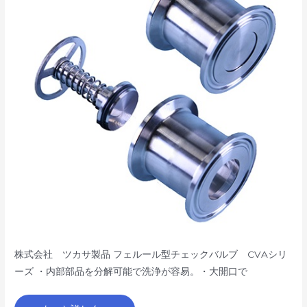
ッ
ク
バ
ル
ブ
CVA
シ
リ
ー
ズ
株式会社 ツカサ製品 フェルール型チェックバルブ CVAシリ
ーズ ・内部部品を分解可能で洗浄が容易。・大開口で