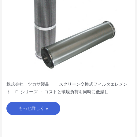
タ
エ
レ
メ
ン
ト
EL
シ
リ
ー
ズ
株式会社 ツカサ製品 スクリーン交換式フィルタエレメン
ト ELシリーズ ・ コストと環境負荷を同時に低減し
もっと詳しく »