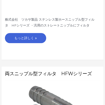
株式会社 ツカサ製品 ステンレス製ホースニップル型フィル
タ HFシリーズ ・汎用のストレートニップルにフィルタ
もっと詳しく »
両
両スニップル型フィルタ HFWシリーズ
ス
ニ
ッ
プ
ル
型
フ
ィ
ル
タ