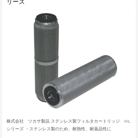
ン
リーズ
レ
ス
製
フ
ィ
ル
タ
カ
ー
ト
リ
ッ
ジ
HL
シ
リ
ー
ズ
株式会社 ツカサ製品 ステンレス製フィルタカートリッジ HL
シリーズ ・ステンレス製のため、耐熱性、耐薬品性に