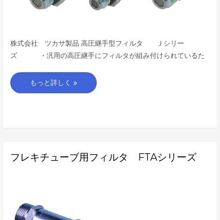
株式会社 ツカサ製品 高圧継手型フィルタ Ｊシリー
ズ ・汎用の高圧継手にフィルタが組み付けられているた
もっと詳しく »
フ
フレキチューブ用フィルタ FTAシリーズ
レ
キ
チ
ュ
ー
ブ
用
フ
ィ
ル