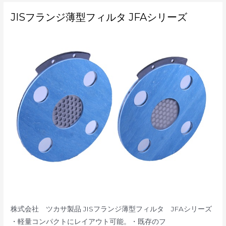
JIS
JISフランジ薄型フィルタ JFAシリーズ
フ
ラ
ン
ジ
薄
型
フ
ィ
ル
タ
JFA
シ
リ
ー
ズ
株式会社 ツカサ製品 JISフランジ薄型フィルタ JFAシリーズ
・軽量コンパクトにレイアウト可能。・既存のフ