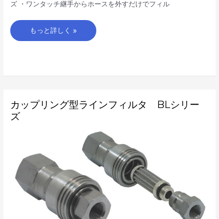
ズ ・ワンタッチ継手からホースを外すだけでフィル
もっと詳しく »
カ
カップリング型ラインフィルタ BLシリー
ッ
プ
ズ
リ
ン
グ
型
ラ
イ
ン
フ
ィ
ル
タ
BL
シ
リ
ー
ズ