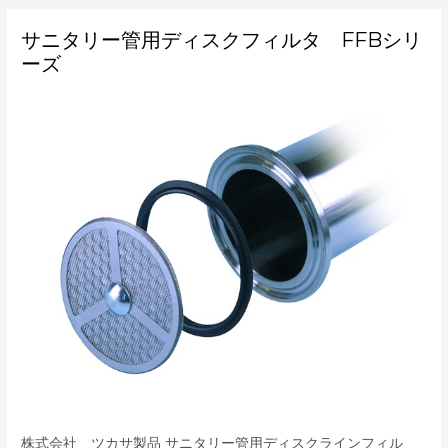
サ
サニタリー管用ディスクフィルタ FFBシリ
ニ
タ
ーズ
リ
ー
管
用
デ
ィ
ス
ク
フ
ィ
ル
タ
FFB
シ
リ
ー
ズ
株式会社 ツカサ製品 サニタリー管用ディスクラインフィル