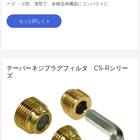
ーズ ・小型、薄型で、各種流体機器にコンパクトに
もっと詳しく »
テ
テーパーネジプラグフィルタ CS-Rシリー
ー
パ
ズ
ー
ネ
ジ
プ
ラ
グ
フ
ィ
ル
タ
CS-
R
シ
リ
ー
ズ