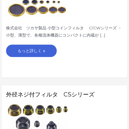
C/CW
シ
リ
ー
ズ
株式会社 ツカサ製品 小型コインフィルタ C/CWシリーズ ・
小型、薄型で、各種流体機器にコンパクトに内蔵が […]
もっと詳しく »
外
外径ネジ付フィルタ CSシリーズ
径
ネ
ジ
付
フ
ィ
ル
タ
CS