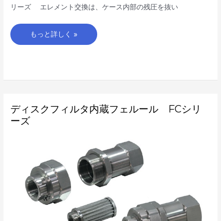
リーズ エレメント交換は、ケース内部の残圧を抜い
もっと詳しく »
デ
ディスクフィルタ内蔵フェルール FCシリ
ィ
ス
ーズ
ク
フ
ィ
ル
タ
内
蔵
フ
ェ
ル
ー
ル
FC
シ
リ