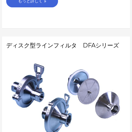
もっと詳しく »
デ
ディスク型ラインフィルタ DFAシリーズ
ィ
ス
ク
型
ラ
イ
ン
フ
ィ
ル
タ
DFA
シ
リ
ー
ズ