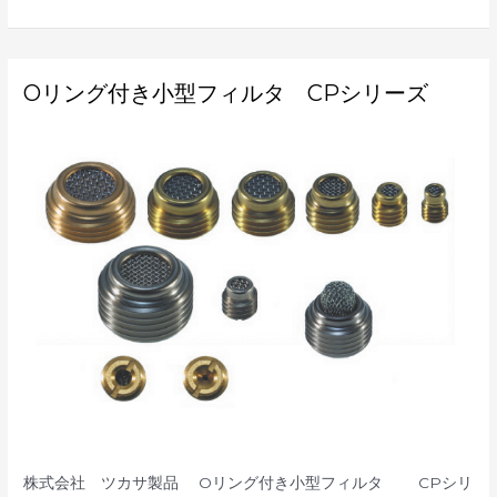
O
Oリング付き小型フィルタ CPシリーズ
リ
ン
グ
付
き
小
型
フ
ィ
ル
タ
CP
シ
リ
ー
ズ
株式会社 ツカサ製品 Oリング付き小型フィルタ CPシリ