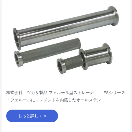
ー
ル
型
ス
ト
レ
ー
ナ
FS
シ
リ
ー
ズ
株式会社 ツカサ製品 フェルール型ストレーナ FSシリーズ
・フェルールにエレメントを内蔵したオールステン
もっと詳しく »