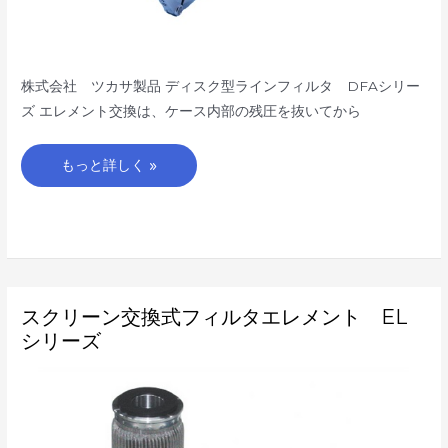
株式会社 ツカサ製品 ディスク型ラインフィルタ DFAシリー
ズ エレメント交換は、ケース内部の残圧を抜いてから
もっと詳しく »
ス
スクリーン交換式フィルタエレメント EL
ク
リ
シリーズ
ー
ン
交
換
式
フ
ィ
ル