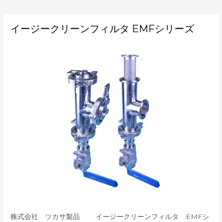
イ
イージークリーンフィルタ EMFシリーズ
ー
ジ
ー
ク
リ
ー
ン
フ
ィ
ル
タ
EMF
シ
リ
ー
ズ
株式会社 ツカサ製品 イージークリーンフィルタ EMFシ