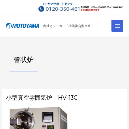
コ
ン
テ
Main
ン
商社とメーカー「機能複合型企業」
Men
ツ
へ
ス
キ
管状炉
ッ
プ
小
小型真空雰囲気炉 HV-13C
型
真
空
雰
囲
気
炉
HV-