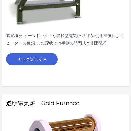
装置概要 オーソドックスな管状型電気炉で用途､使用温度により
ヒーターの種類､また形状では半割の開閉式と非開閉式
もっと詳しく »
透
透明電気炉 Gold Furnace
明
電
気
炉
Gold
Furnace