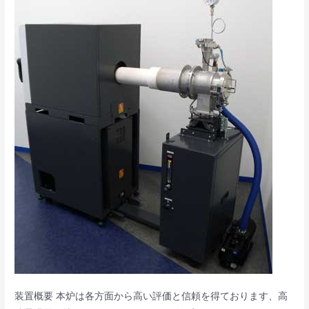
囲
気
電
気
炉
S6T/S7T
シ
リ
ー
ズ
装置概要 本炉は各方面から高い評価と信頼を得ております、高