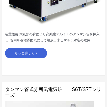
装置概要 大気炉の背面より高純度アルミナのタンマン管を挿入
し､管内を各種雰囲気にして焼成出来るマルチ対応の電気
もっと詳しく »
タ
タンマン管式雰囲気電気炉 S6T/S7Tシリ
ン
マ
ーズ
ン
管
式
雰