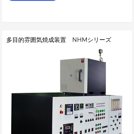
多
多目的雰囲気焼成装置 NHMシリーズ
目
的
雰
囲
気
焼
成
装
置
NHM
シ
リ
ー
ズ