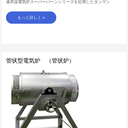
速昇温電気炉スーパーバーンシリーズを応用したタンマン
もっと詳しく »
管
管状型電気炉 （管状炉）
状
型
電
気
炉
（管
状
炉）