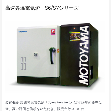
高
高速昇温電気炉 S6/S7シリーズ
速
昇
温
電
気
炉
S6/S7
シ
リ
ー
ズ
装置概要 高速昇温電気炉「スーパーバーン｣は1975年の発売以
来、高い評価と信頼をいただき、販売台数3000台