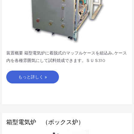
装置概要 箱型電気炉に着脱式のマッフルケースを組込み､ケース
内を各種雰囲気にして試料焼成できます。ＳＵＳ310
もっと詳しく »
箱
箱型電気炉 （ボックス炉）
型
電
気