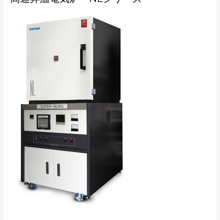
速
昇
温
電
気
炉
NL
シ
リ
ー
ズ