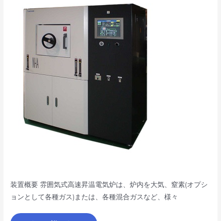
昇
温
電
気
炉
NLA/NHA
シ
リ
ー
ズ
装置概要 雰囲気式高速昇温電気炉は、炉内を大気、窒素(オプシ
ョンとして各種ガス)または、各種混合ガスなど、様々