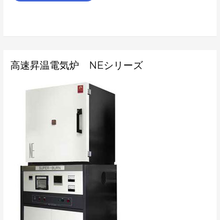
高
高速昇温電気炉 NEシリーズ
速
昇
温
電
気
炉
NE
シ
リ
ー
ズ