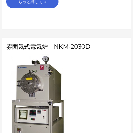
もっと詳しく »
雰
雰囲気式電気炉 NKM-2030D
囲
気
式
電
気
炉
NKM-
2030D