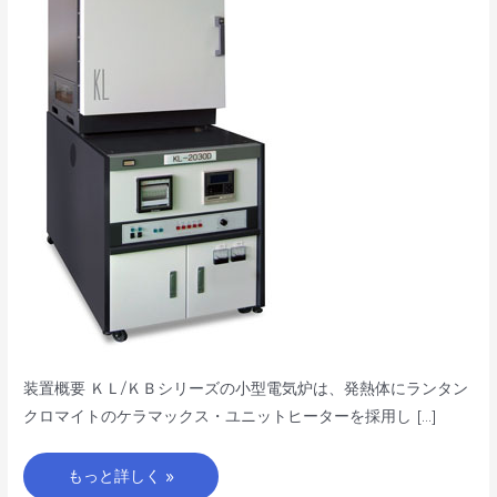
気
炉
KB/KL
シ
リ
ー
ズ
装置概要 ＫＬ/ＫＢシリーズの小型電気炉は、発熱体にランタン
クロマイトのケラマックス・ユニットヒーターを採用し […]
もっと詳しく »