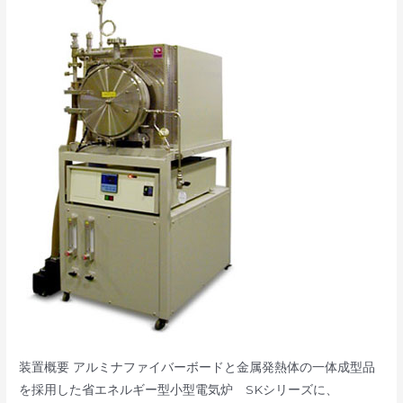
気
炉
SKM
シ
リ
ー
ズ
装置概要 アルミナファイバーボードと金属発熱体の一体成型品
を採用した省エネルギー型小型電気炉 SKシリーズに、