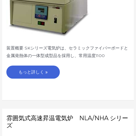
装置概要 SKシリーズ電気炉は、セラミックファイバーボードと
金属発熱体の一体型成型品を採用し、常用温度1100
もっと詳しく »
雰
雰囲気式高速昇温電気炉 NLA/NHA シリー
囲
気
ズ
式
高
速