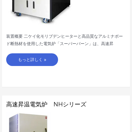
装置概要 二ケイ化モリブデンヒーターと高品質なアルミナボー
ド断熱材を使用した電気炉「スーパーバーン」は、高速昇
もっと詳しく »
高
高速昇温電気炉 NHシリーズ
速
昇
温
電
気
炉
NH