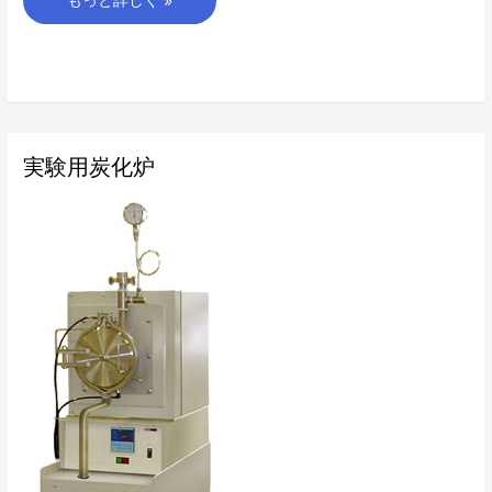
もっと詳しく »
実
実験用炭化炉
験
用
炭
化
炉