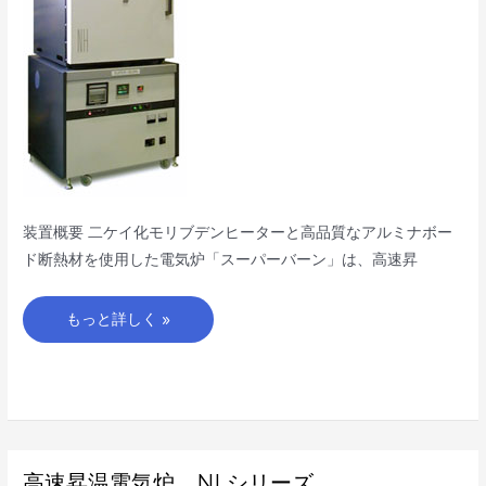
シ
リ
ー
ズ
装置概要 二ケイ化モリブデンヒーターと高品質なアルミナボー
ド断熱材を使用した電気炉「スーパーバーン」は、高速昇
もっと詳しく »
高
高速昇温電気炉 NLシリーズ