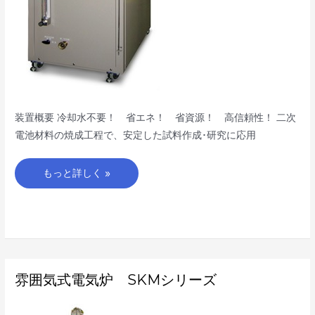
装置概要 冷却水不要！ 省エネ！ 省資源！ 高信頼性！ 二次
電池材料の焼成工程で、安定した試料作成･研究に応用
もっと詳しく »
雰
雰囲気式電気炉 SKMシリーズ
囲
気
式
電