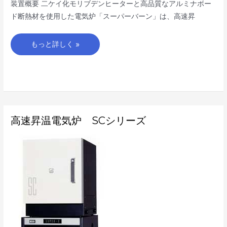
装置概要 二ケイ化モリブデンヒーターと高品質なアルミナボー
ド断熱材を使用した電気炉「スーパーバーン」は、高速昇
もっと詳しく »
高
高速昇温電気炉 SCシリーズ
速
昇
温
電
気
炉
SC
シ
リ
ー
ズ