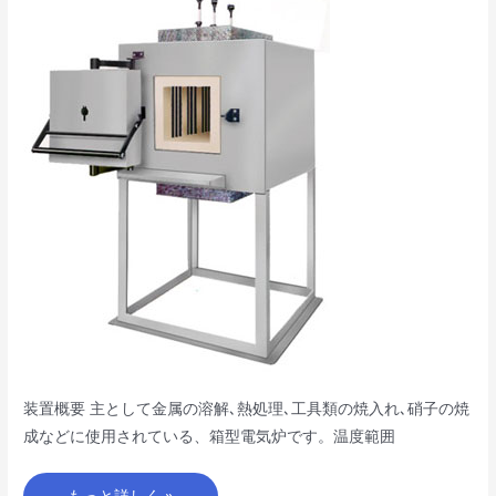
炉
（ボ
ッ
ク
ス
炉）
装置概要 主として金属の溶解､熱処理､工具類の焼入れ､硝子の焼
成などに使用されている、箱型電気炉です。温度範囲