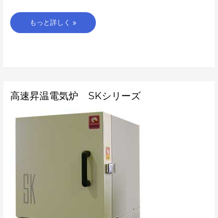
もっと詳しく »
高
高速昇温電気炉 SKシリーズ
速
昇
温
電
気
炉
SK
シ
リ
ー
ズ