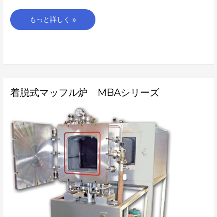
もっと詳しく »
着
着脱式マッフル炉 MBAシリーズ
脱
式
マ
ッ
フ
ル
炉
MBA
シ
リ
ー
ズ