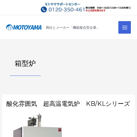
コ
ン
テ
Main
ン
商社とメーカー「機能複合型企業」
Men
ツ
へ
ス
キ
箱型炉
ッ
プ
酸
酸化雰囲気 超高温電気炉 KB/KLシリーズ
化
雰
囲
気
超
高
温
電