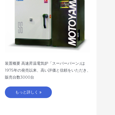
S6/S7
シ
リ
ー
ズ
装置概要 高速昇温電気炉「スーパーバーン｣は
1975年の発売以来、高い評価と信頼をいただき、
販売台数3000台
もっと詳しく »