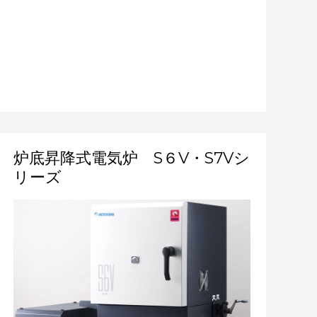
炉
炉底昇降式電気炉 S６V・S7Vシ
底
リーズ
昇
降
式
電
気
炉
S
６
V・
S7V
シ
リ
ー
ズ