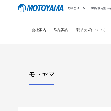
コ
商社とメーカー「機能複合型企
ン
テ
ン
ツ
会社案内
製品案内
製品技術について
へ
ス
キ
ッ
プ
モトヤマ