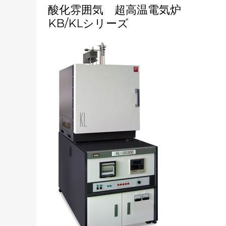
酸
酸化雰囲気 超高温電気炉
化
KB/KLシリーズ
雰
囲
気
超
高
温
電
気
炉
KB/KL
シ
リ
ー
ズ