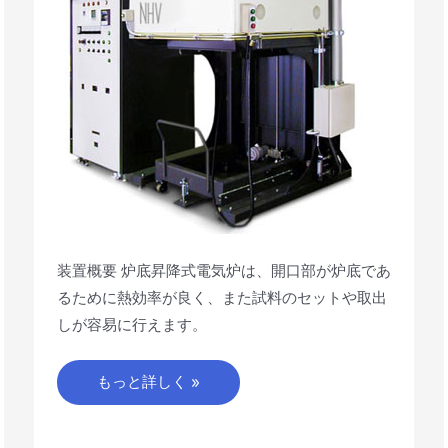
装置概要 炉底昇降式電気炉は、開口部が炉底であ
るために熱効率が良く、また試料のセットや取出
しが容易に行えます。
もっと詳しく »