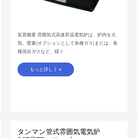
装置概要 雰囲気式高速昇温電気炉は、炉内を大
気、窒素(オプションとして各種ガス)または、各
種混合ガスなど、様々
もっと詳しく »
タ
タンマン管式雰囲気電気炉
ン