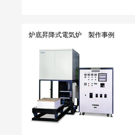
炉
炉底昇降式電気炉 製作事例
底
昇
降
式
電
気
炉
製
作
事
例