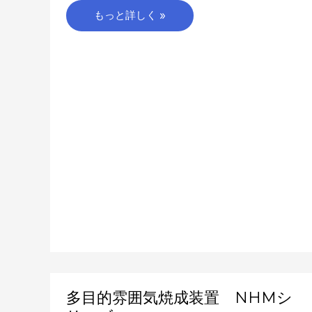
もっと詳しく »
多
多目的雰囲気焼成装置 NHMシ
目