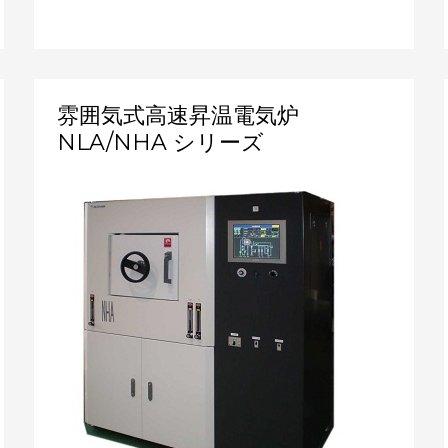
雰
雰囲気式高速昇温電気炉
囲
NLA/NHA シリーズ
気
式
高
速
昇
温
電
気
炉
NLA/NHA
シ
リ
ー
ズ