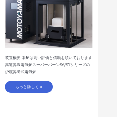
装置概要 本炉は高い評価と信頼を頂いております
高速昇温電気炉スーパーバーンS6/S7シリーズの
炉底昇降式電気炉
もっと詳しく »