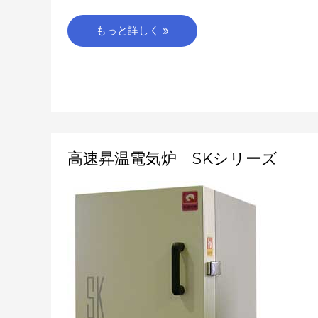
もっと詳しく »
高
高速昇温電気炉 SKシリーズ
速
昇
温
電
気
炉
SK
シ
リ
ー
ズ