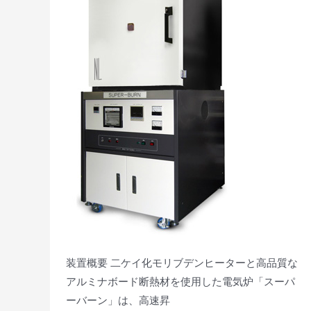
NL
シ
リ
ー
ズ
装置概要 二ケイ化モリブデンヒーターと高品質な
アルミナボード断熱材を使用した電気炉「スーパ
ーバーン」は、高速昇