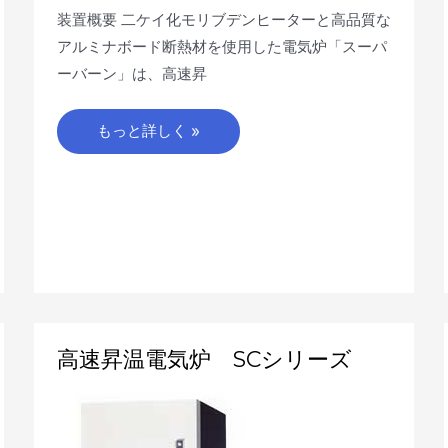
装置概要 二ケイ化モリブデンヒーターと高品質な
アルミナボード断熱材を使用した電気炉「スーパ
ーバーン」は、高速昇
もっと詳しく »
高
高速昇温電気炉 SCシリーズ
速
昇
温
電
気
炉