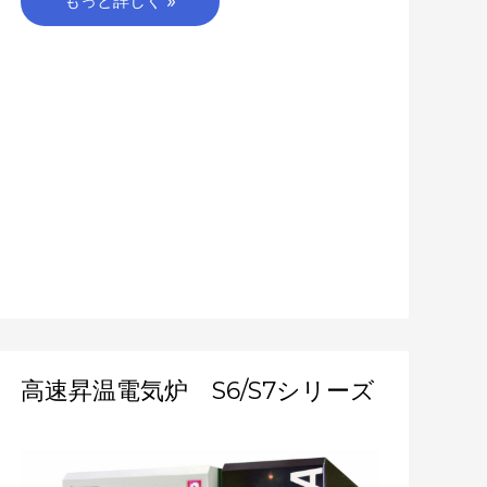
もっと詳しく »
高
高速昇温電気炉 S6/S7シリーズ
速
昇
温
電
気
炉