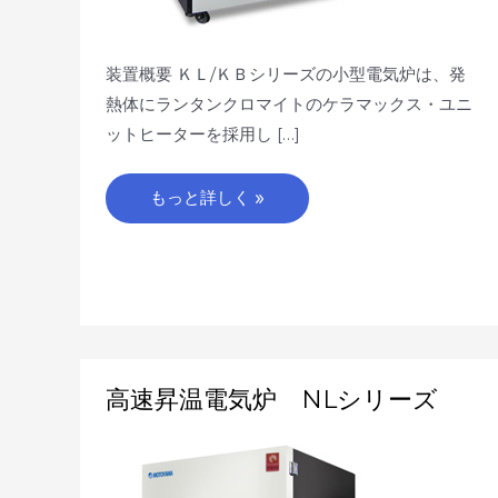
装置概要 ＫＬ/ＫＢシリーズの小型電気炉は、発
熱体にランタンクロマイトのケラマックス・ユニ
ットヒーターを採用し […]
もっと詳しく »
高
高速昇温電気炉 NLシリーズ
速
昇
温
電
気
炉