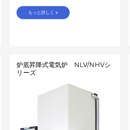
もっと詳しく »
炉
炉底昇降式電気炉 NLV/NHVシ
底
リーズ
昇
降
式
電
気
炉
NLV/NHV
シ
リ
ー
ズ