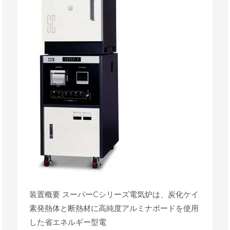
SC
シ
リ
ー
ズ
装置概要 スーパーCシリーズ電気炉は、炭化ケイ
素発熱体と断熱材に高純度アルミナボードを使用
した省エネルギー型電