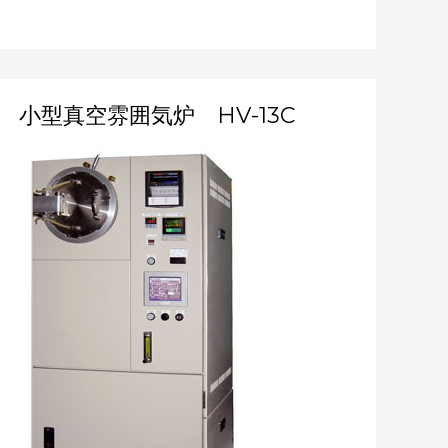
小
小型真空雰囲気炉 HV-13C
型
真
空
雰
囲
気
炉
HV-
13C