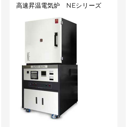
高
高速昇温電気炉 NEシリーズ
速
昇
温
電
気
炉
NE
シ
リ
ー
ズ