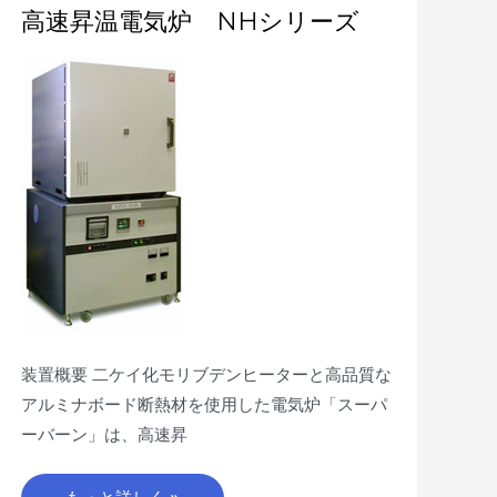
高
高速昇温電気炉 NHシリーズ
速
昇
温
電
気
炉
NH
シ
リ
ー
ズ
装置概要 二ケイ化モリブデンヒーターと高品質な
アルミナボード断熱材を使用した電気炉「スーパ
ーバーン」は、高速昇